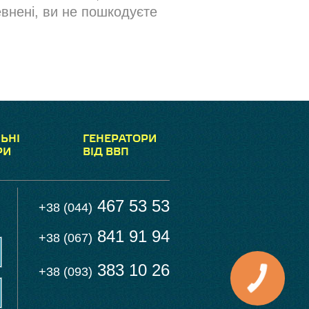
евнені, ви не пошкодуєте
ЬНІ
ГЕНЕРАТОРИ
РИ
ВІД ВВП
467 53 53
+38 (044)
841 91 94
+38 (067)
383 10 26
+38 (093)