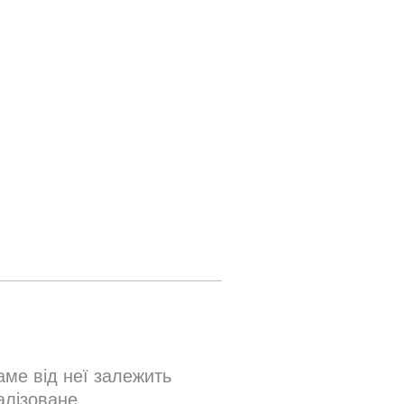
аме від неї залежить
алізоване