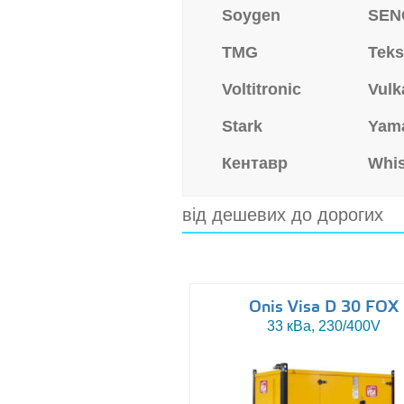
Soygen
SEN
TMG
Tek
Voltitronic
Vulk
Stark
Yam
Кентавр
Whi
від дешевих до дорогих
Onis Visa D 30 FOX
33 кВа, 230/400V