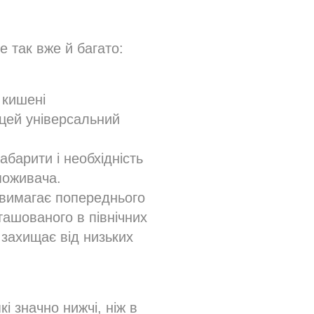
е так вже й багато:
 кишені
 цей універсальний
барити і необхідність
поживача.
і вимагає попереднього
ташованого в північних
 захищає від низьких
кі значно нижчі, ніж в