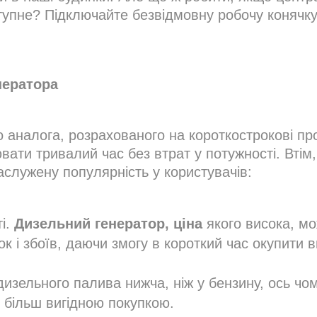
упне? Підключайте безвідмовну робочу конячку
нератора
о аналога, розрахованого на короткострокові пр
ати тривалий час без втрат у потужності. Втім,
заслужену популярність у користувачів:
ті.
Дизельний генератор, ціна
якого висока, м
 і збоїв, даючи змогу в короткий час окупити в
дизельного палива нижча, ніж у бензину, ось чо
 більш вигідною покупкою.