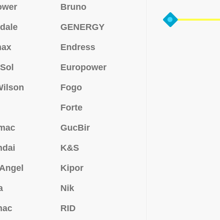
ower
Bruno
dale
GENERGY
max
Endress
Sol
Europower
ilson
Fogo
Forte
mac
GucBir
ndai
K&S
 Angel
Kipor
a
Nik
mac
RID