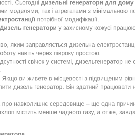
ості. Сьогодні
дизельні генератори для дому
и моделями, так і агрегатами з мінімальною п
ектростанції
потрібної модифікації.
Дизель генератори
у захисному кожусі працюю
во, яким заправляється дизельна електростанція
оботу навіть через півроку простою.
ідсутності свічок у системі, дизельгенератор н
.
і. Якщо ви живете в місцевості з підвищеним рів
ити дизель генератор. Він здатний працювати н
та про навколишнє середовище – ще одна прич
 вихлоп містить менше чадного газу, а отже, зав
нератора