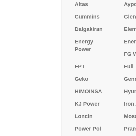
Altas
Ayp
Cummins
Glen
Dalgakiran
Ele
Energy
Ener
Power
FG W
FPT
Full
Geko
Gen
HIMOINSA
Hyu
KJ Power
Iron
Loncin
Mos
Power Pol
Pra