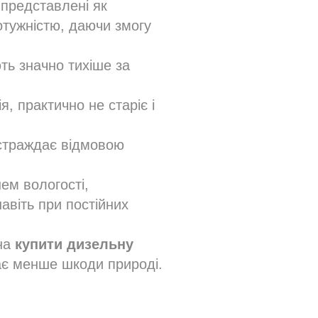
представлені як
отужністю, даючи змогу
ть значно тихіше за
, практично не старіє і
е страждає відмовою
нем вологості,
авіть при постійних
ина
купити дизельну
дає менше шкоди природі.