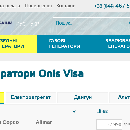
467 5
та оплата
Повернення
Контакти
+38 (044)
УКР
РУС
ЗЕЛЬНІ
ГАЗОВІ
ЗВАРЮВА
НЕРАТОРИ
ГЕНЕРАТОРИ
ГЕНЕРАТ
ратори Onis Visa
Електроагрегат
Двигун
Аль
Ціна:
s Copco
Alimar
гр