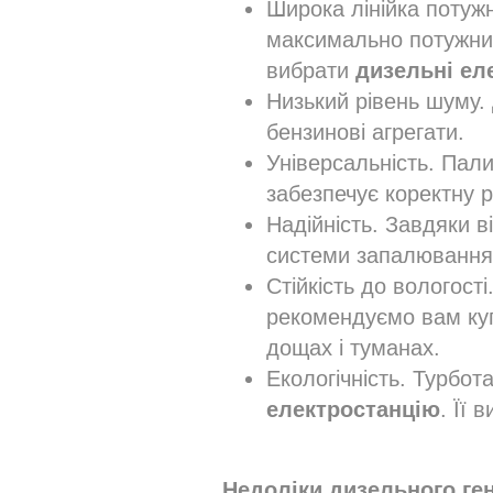
Широка лінійка потужн
максимально потужним
вибрати
дизельні ел
Низький рівень шуму.
бензинові агрегати.
Універсальність. Пали
забезпечує коректну р
Надійність. Завдяки в
системи запалювання
Стійкість до вологост
рекомендуємо вам куп
дощах і туманах.
Екологічність. Турбо
електростанцію
. Її
Недоліки дизельного ге