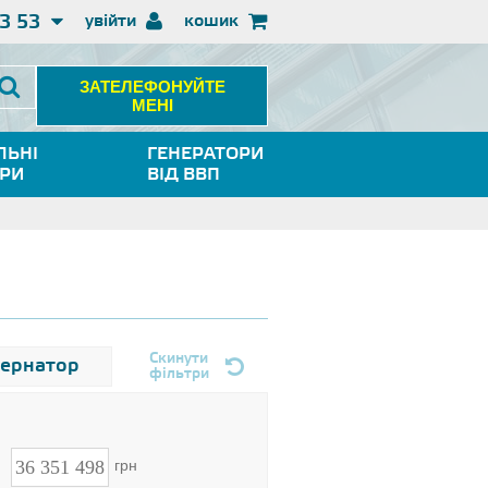
3 53
увійти
кошик
ЗАТЕЛЕФОНУЙТЕ
МЕНІ
ЛЬНІ
ГЕНЕРАТОРИ
ОРИ
ВІД ВВП
Скинути
тернатор
фільтри
н
грн