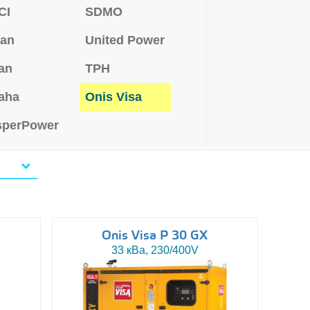
CI
SDMO
san
United Power
an
TPH
aha
Onis Visa
sperPower
Onis Visa P 30 GX
33 кВа, 230/400V